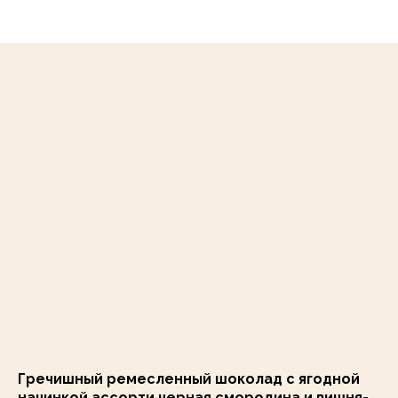
Гречишный ремесленный шоколад с ягодной
начинкой ассорти черная смородина и вишня-